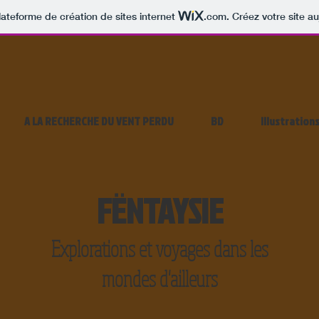
lateforme de création de sites internet
.com
. Créez votre site au
A LA RECHERCHE DU VENT PERDU
BD
Illustration
FËNTAYSIE
Explorations et voyages dans les
mondes d'ailleurs