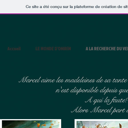
Ce site a été conçu sur la plateforme de création de si
Accueil
LE MONDE D'ONIRÏN
A LA RECHERCHE DU V
Marcel aime les madeleines de sa tante
n'est disponible depuis qu
A qui la faute?
Alors Marcel part à 